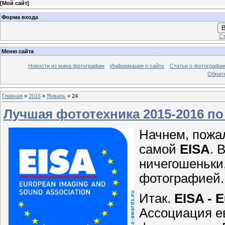
[
Мой сайт
]
Форма входа
В
Ст
Меню сайта
Новости из мира фотографии
Информация о сайте
Статьи о фотографи
Обрат
Главная
»
2016
»
Январь
»
24
Лучшая фототехника 2015-2016 по
Начнем, пожал
самой
EISA
. 
ничегошеньки,
фотографией.
Итак.
EISA - 
Ассоциация ев