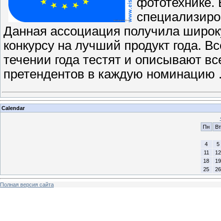
фототехнике. 
специализиро
Данная ассоциация получила широку
конкурсу на лучший продукт года. В
течении года тестят и описывают вс
претендентов в каждую номинацию
Calendar
Пн
Вт
4
5
11
12
18
19
25
26
Полная версия сайта